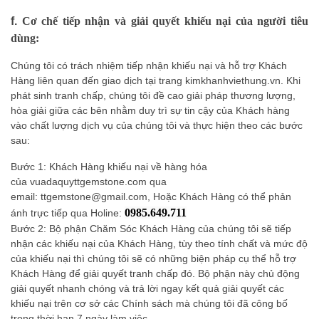
f.
Cơ chế tiếp nhận và giải quyết khiếu nại của người tiêu
dùng:
Chúng tôi có trách nhiệm tiếp nhận khiếu nại và hỗ trợ Khách
Hàng liên quan đến giao dịch tại trang
kimkhanhviethung.vn
. Khi
phát sinh tranh chấp, chúng tôi đề cao giải pháp thương lượng,
hòa giải giữa các bên nhằm duy trì sự tin cậy của Khách hàng
vào chất lượng dịch vụ của chúng tôi và thực hiện theo các bước
sau:
Bước 1: Khách Hàng khiếu nại về hàng hóa
của
vuadaquyttgemstone.com
qua
email: ttgemstone@gmail.com, Hoặc Khách Hàng có thể phản
0985.649.711
ánh trực tiếp qua Holine:
Bước 2: Bộ phận Chăm Sóc Khách Hàng của chúng tôi sẽ tiếp
nhận các khiếu nại của Khách Hàng, tùy theo tính chất và mức độ
của khiếu nại thì chúng tôi sẽ có những biện pháp cụ thể hỗ trợ
Khách Hàng để giải quyết tranh chấp đó. Bộ phận này chủ động
giải quyết nhanh chóng và trả lời ngay kết quả giải quyết các
khiếu nại trên cơ sở các Chính sách mà chúng tôi đã công bố
trong thời hạn 7 ngày làm việc.