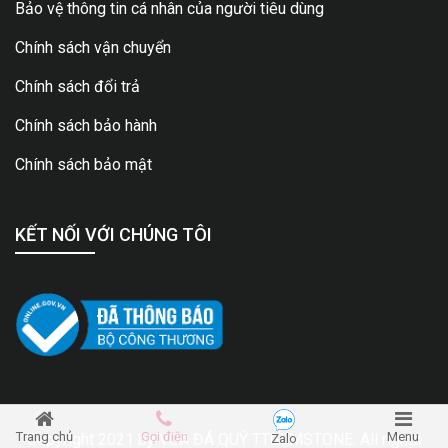
Bảo vệ thông tin cá nhân của người tiêu dùng
Chính sách vận chuyển
Chính sách đổi trả
Chính sách bảo hành
Chính sách bảo mật
KẾT NỐI VỚI CHÚNG TÔI
Trang chủ
Gọi điện
Menu
Copyright 2021 by
VUA ĐÁ QUÝ TTGEMSTONE
. All rights
Zalo