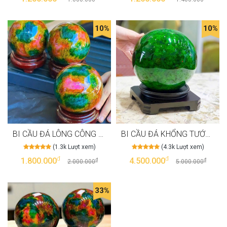
10%
10%
BI CẦU ĐÁ LÔNG CÔNG 10CM MANG Ý NGHĨA SỨC SỐNG, NUÔI DƯỠNG
BI CẦU ĐÁ KHỔNG TƯỚC SERPENTINE TƯỢNG TRƯNG CHO SỨC SỐNG NGANG 20CM
(1.3k Lượt xem)
(4.3k Lượt xem)
đ
đ
1.800.000
4.500.000
đ
đ
2.000.000
5.000.000
33%