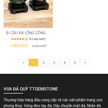
BI CẦU ĐÁ LÔNG CÔNG NGUYÊN KHỐI NGANG 15CM
(2.1k Lượt xem)
đ
2.800.000
đ
4.200.000
<
1
2
3
4
5
>
VUA ĐÁ QUÝ TTGEMSTONE
Thương hiệu hàng đầu cung cấp về các sản phẩm trang sức
phong thủy: Vòng đeo tay đá, Dây chuyền mặt đá, Nhẫn đá