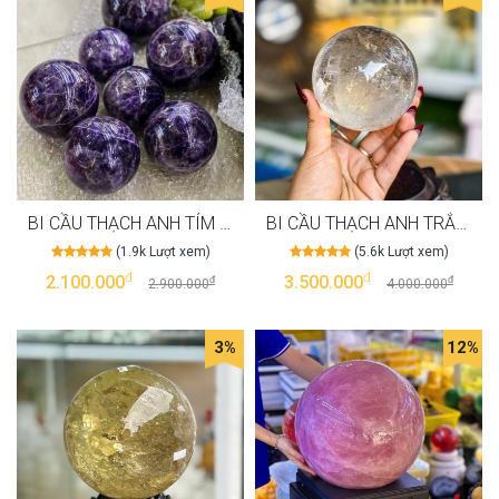
BI CẦU THẠCH ANH TÍM HOA VÂN 5A MAY MẮN TÀI LỘC T3142
BI CẦU THẠCH ANH TRẮNG TINH THỂ 7A VIP MAY MĂN T3141
(1.9k Lượt xem)
(5.6k Lượt xem)
đ
đ
2.100.000
3.500.000
đ
đ
2.900.000
4.000.000
3%
12%