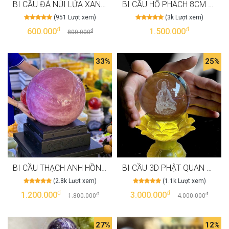
BI CẦU ĐÁ NÚI LỬA XANH - T3315
BI CẦU HỔ PHÁCH 8CM 10CM - T3236
(951 Lượt xem)
(3k Lượt xem)
đ
đ
600.000
1.500.000
đ
800.000
33%
25%
BI CẦU THẠCH ANH HỒNG VIP VỚI 76.4KG VÀ ĐƯỜNG KÍNH 40CM T3197
BI CẦU 3D PHẬT QUAN ÂM KÈM ĐẾ ĐÈN HOA SEN - T3191
(2.8k Lượt xem)
(1.1k Lượt xem)
đ
đ
1.200.000
3.000.000
đ
đ
1.800.000
4.000.000
27%
12%