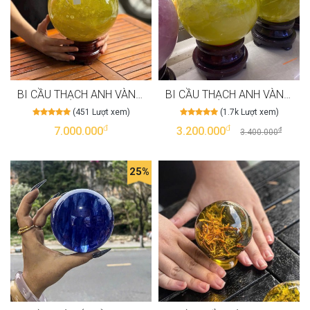
BI CẦU THẠCH ANH VÀNG VIP T3720
BI CẦU THẠCH ANH VÀNG T3464
(451 Lượt xem)
(1.7k Lượt xem)
đ
đ
7.000.000
3.200.000
đ
3.400.000
25%