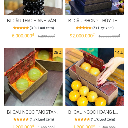
BI CẦU THẠCH ANH VÀNG TINH THỂ 5A VIP MAY MẮN TÀI LỘC T3140
BI CẦU PHONG THỦY THẠCH ANH HỒNG VIP 76.4 KG T3067
(3.9k Lượt xem)
(5k Lượt xem)
đ
đ
6.000.000
92.000.000
đ
đ
6.200.000
105.000.000
25%
14%
BI CẦU NGỌC PAKISTAN LĂN TAY GIÚP GIẢM ĐAU KHỚP T3064
BI CẦU NGỌC HOÀNG LONG LĂN TAY TỐT CHO SỨC KHOẺ
(1.7k Lượt xem)
(1.7k Lượt xem)
đ
đ
1.200.000
1.200.000
đ
đ
1.600.000
1.400.000