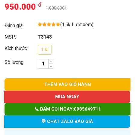
đ
950.000
đ
1.000.000
(1.5k Lượt xem)
Đánh giá:
MSP:
T3143
Kích thước:
1 kí
Số lượng:
THÊM VÀO GIỎ HÀNG
MUA NGAY
📞 BẤM GỌI NGAY:
0985649711
💬 CHAT ZALO BÁO GIÁ