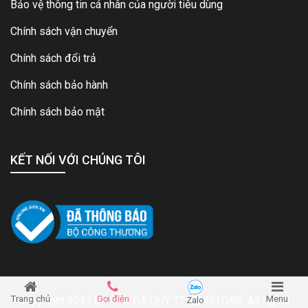
Bảo vệ thông tin cá nhân của người tiêu dùng
Chính sách vận chuyển
Chính sách đổi trả
Chính sách bảo hành
Chính sách bảo mật
KẾT NỐI VỚI CHÚNG TÔI
Trang chủ
Gọi điện
Menu
Copyright 2021 by
VUA ĐÁ QUÝ TTGEMSTONE
. All rights
Zalo