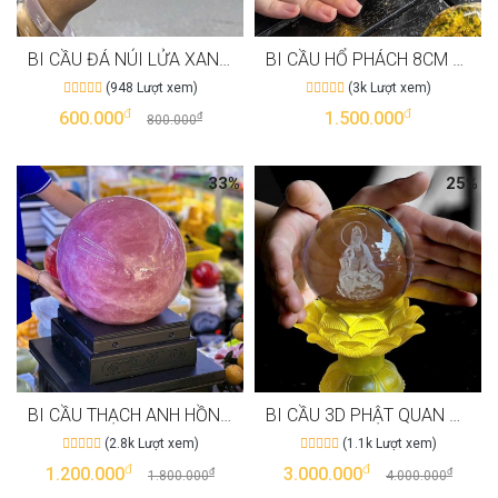
BI CẦU ĐÁ NÚI LỬA XANH - T3315
BI CẦU HỔ PHÁCH 8CM 10CM - T3236
(948 Lượt xem)
(3k Lượt xem)
đ
đ
600.000
1.500.000
đ
800.000
33%
25%
BI CẦU THẠCH ANH HỒNG VIP VỚI 76.4KG VÀ ĐƯỜNG KÍNH 40CM T3197
BI CẦU 3D PHẬT QUAN ÂM KÈM ĐẾ ĐÈN HOA SEN - T3191
(2.8k Lượt xem)
(1.1k Lượt xem)
đ
đ
1.200.000
3.000.000
đ
đ
1.800.000
4.000.000