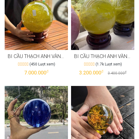
BI CẦU THẠCH ANH VÀNG VIP T3720
BI CẦU THẠCH ANH VÀNG T3464
(450 Lượt xem)
(1.7k Lượt xem)
đ
đ
7.000.000
3.200.000
đ
3.400.000
25%