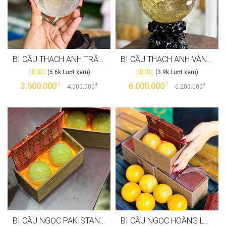
BI CẦU THẠCH ANH TRẮNG TINH THỂ 7A VIP MAY MĂN T3141
BI CẦU THẠCH ANH VÀNG TINH THỂ 5A VIP MAY MẮN TÀI LỘC T3140
(5.6k Lượt xem)
(3.9k Lượt xem)
đ
đ
3.500.000
6.000.000
đ
đ
4.000.000
6.200.000
25%
14%
BI CẦU NGỌC PAKISTAN LĂN TAY GIÚP GIẢM ĐAU KHỚP T3064
BI CẦU NGỌC HOÀNG LONG LĂN TAY TỐT CHO SỨC KHOẺ