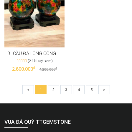
BI CẦU ĐÁ LÔNG CÔNG NGUYÊN KHỐI NGANG 15CM
(2.1k Lượt xem)
đ
2.800.000
đ
4.200.000
<
1
2
3
4
5
>
VUA ĐÁ QUÝ TTGEMSTONE