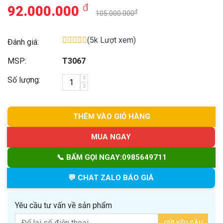
đ
92.000.000
đ
105.000.000
(5k Lượt xem)
Đánh giá:
MSP:
T3067
Số lượng:
THÊM VÀO GIỎ HÀNG
MUA NGAY
📞 BẤM GỌI NGAY:
0985649711
💬 CHAT ZALO BÁO GIÁ
Yêu cầu tư vấn về sản phẩm