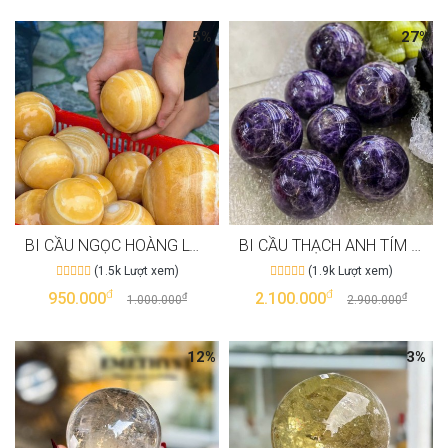
5%
27%
BI CẦU NGỌC HOÀNG LONG CHIÊU TÀI LỘC MAY MẮN T3143
BI CẦU THẠCH ANH TÍM HOA VÂN 5A MAY MẮN TÀI LỘC T3142
(1.5k Lượt xem)
(1.9k Lượt xem)
đ
đ
950.000
2.100.000
đ
đ
1.000.000
2.900.000
12%
3%