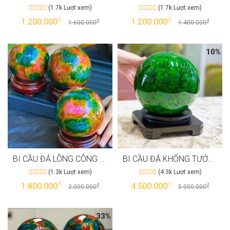
(1.7k Lượt xem)
(1.7k Lượt xem)
đ
đ
1.200.000
1.200.000
đ
đ
1.600.000
1.400.000
10%
10%
BI CẦU ĐÁ LÔNG CÔNG 10CM MANG Ý NGHĨA SỨC SỐNG, NUÔI DƯỠNG
BI CẦU ĐÁ KHỔNG TƯỚC SERPENTINE TƯỢNG TRƯNG CHO SỨC SỐNG NGANG 20CM
(1.3k Lượt xem)
(4.3k Lượt xem)
đ
đ
1.800.000
4.500.000
đ
đ
2.000.000
5.000.000
33%