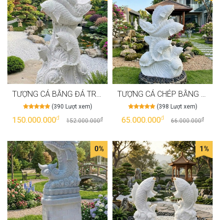
TƯỢNG CÁ BẰNG ĐÁ TRẮNG TỰ NHIÊN NGUYÊN KHỐI, CAO 180CM T4003
TƯỢNG CÁ CHÉP BẰNG ĐÁ TRẮNG TỰ NHIÊN NGUYÊN KHỐI, CAO 1M NGANG 60CM T4001
(390 Lượt xem)
(398 Lượt xem)
đ
đ
150.000.000
65.000.000
đ
đ
152.000.000
66.000.000
0%
1%