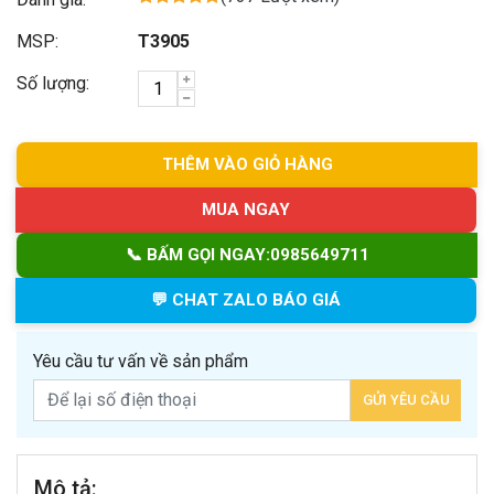
MSP:
T3905
Số lượng:
THÊM VÀO GIỎ HÀNG
MUA NGAY
📞 BẤM GỌI NGAY:
0985649711
💬 CHAT ZALO BÁO GIÁ
Yêu cầu tư vấn về sản phẩm
Mô tả: