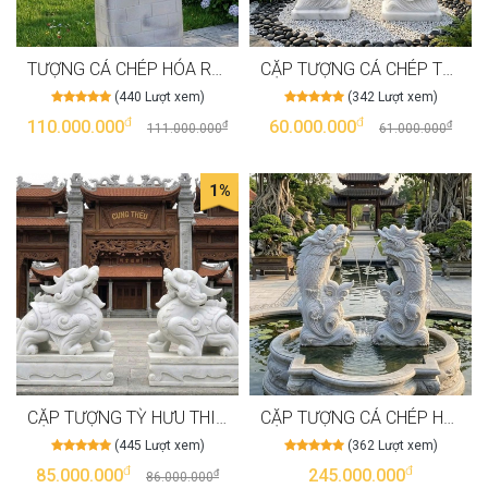
TƯỢNG CÁ CHÉP HÓA RỒNG BẰNG ĐÁ TRẮNG TỰ NHIÊN NGUYÊN KHỐI TƯỢNG CAO 1M1, ĐẾ CAO 90CM T4000
CẶP TƯỢNG CÁ CHÉP THƯỞNG NGOẠN BẰNG ĐÁ TRẮNG TỰ NHIÊN NGUYÊN KHỐI, CAO 1M T3998
(440 Lượt xem)
(342 Lượt xem)
đ
đ
110.000.000
60.000.000
đ
đ
111.000.000
61.000.000
1%
CẶP TƯỢNG TỲ HƯU THIÊN LỘC BẰNG ĐÁ TRẮNG TỰ NHIÊN NGUYÊN KHỐI, CAO 1M08 T3997
CẶP TƯỢNG CÁ CHÉP HÓA RỒNG BẰNG ĐÁ TRẮNG TỰ NHIÊN NGUYÊN KHỐI, CAO 1M8 T3990
(445 Lượt xem)
(362 Lượt xem)
đ
đ
85.000.000
245.000.000
đ
86.000.000