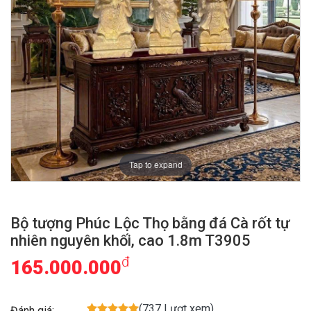
Tap to expand
Bộ tượng Phúc Lộc Thọ bằng đá Cà rốt tự
nhiên nguyên khối, cao 1.8m T3905
đ
165.000.000
(737 Lượt xem)
Đánh giá: