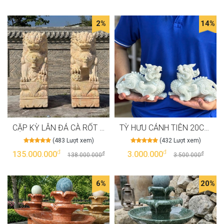
2%
14%
CẶP KỲ LÂN ĐÁ CÀ RỐT MÀU VÀNG CAO 1M9 T3990
TỲ HƯU CÁNH TIÊN 20CM ĐÁ CANXIT T3987
(483 Lượt xem)
(432 Lượt xem)
đ
đ
135.000.000
3.000.000
đ
đ
138.000.000
3.500.000
6%
20%