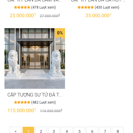
(478 Lượt xem)
(430 Lượt xem)
đ
đ
25.000.000
35.000.000
đ
27.000.000
0%
CẶP TƯỢNG SƯ TỬ ĐÁ TRẮNG TỰ NHIÊN NGUYÊN KHỐI, CAO 110CM T3970
(482 Lượt xem)
đ
115.000.000
đ
116.000.000
<
1
2
3
4
5
6
7
8