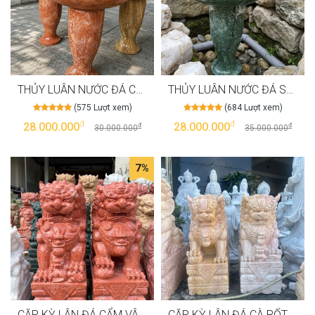
THỦY LUÂN NƯỚC ĐÁ CẨM THẠCH ĐỎ CAO 80CM NGUYÊN KHỐI TỰ NHIÊN T3984
THỦY LUÂN NƯỚC ĐÁ SERPENTINE CAO 80CM NGUYÊN KHỐI TỰ NHIÊN T3983
(575 Lượt xem)
(684 Lượt xem)
đ
đ
28.000.000
28.000.000
đ
đ
30.000.000
35.000.000
7%
CẶP KỲ LÂN ĐÁ CẨM VÂN ĐỎ CAO 80CM T3981
CẶP KỲ LÂN ĐÁ CÀ RỐT NGUYÊN KHỐI TỰ NHIÊN CAO 1M T3980