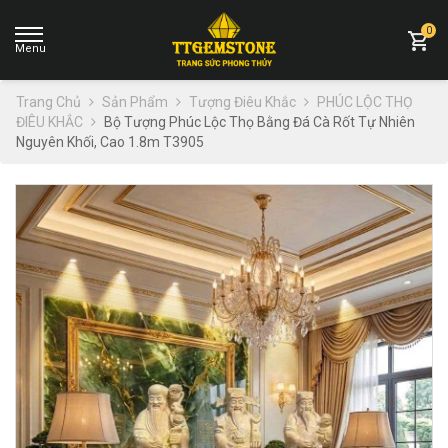
0
Trang Chủ
Sản Phẩm
Tượng Điêu Khắc
PHÚC LỘC THỌ
ĐIÊU KHẮC
Bộ Tượng Phúc Lộc Thọ Bằng Đá Cà Rốt Tự Nhiên
Nguyên Khối, Cao 1.8m T3905