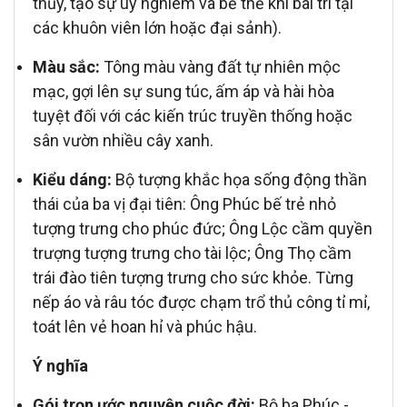
thủy, tạo sự uy nghiêm và bề thế khi bài trí tại
các khuôn viên lớn hoặc đại sảnh).
Màu sắc:
Tông màu vàng đất tự nhiên mộc
mạc, gợi lên sự sung túc, ấm áp và hài hòa
tuyệt đối với các kiến trúc truyền thống hoặc
sân vườn nhiều cây xanh.
Kiểu dáng:
Bộ tượng khắc họa sống động thần
thái của ba vị đại tiên: Ông Phúc bế trẻ nhỏ
tượng trưng cho phúc đức; Ông Lộc cầm quyền
trượng tượng trưng cho tài lộc; Ông Thọ cầm
trái đào tiên tượng trưng cho sức khỏe. Từng
nếp áo và râu tóc được chạm trổ thủ công tỉ mỉ,
toát lên vẻ hoan hỉ và phúc hậu.
Ý nghĩa
Gói trọn ước nguyện cuộc đời:
Bộ ba Phúc -