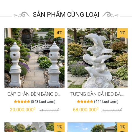
SẢN PHẨM CÙNG LOẠI
4%
1%
CẶP CHÂN ĐÈN BẰNG ĐÁ TRẮNG TỰ NHIÊN NGUYÊN KHỐI, CAO 40CM T4006
TƯỢNG ĐÀN CÁ HEO BẰNG ĐÁ TRẮNG TỰ NHIÊN NGUYÊN KHỐI, CAO 1M2 NGANG 60CM T4005
(543 Lượt xem)
(444 Lượt xem)
đ
đ
20.000.000
68.000.000
đ
đ
21.000.000
69.000.000
1%
1%