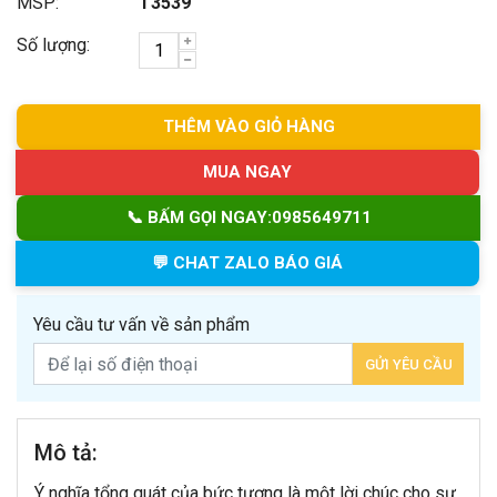
MSP:
T3539
Số lượng:
THÊM VÀO GIỎ HÀNG
MUA NGAY
📞 BẤM GỌI NGAY:
0985649711
💬 CHAT ZALO BÁO GIÁ
Yêu cầu tư vấn về sản phẩm
Mô tả:
Ý nghĩa tổng quát của bức tượng là một lời chúc cho sự