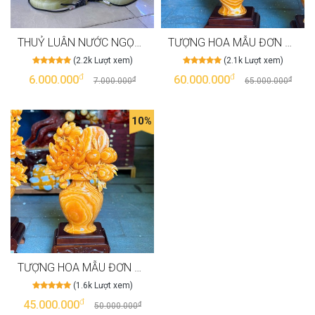
THUỶ LUÂN NƯỚC NGỌC PAKISTAN CAO 20P T3531
TƯỢNG HOA MẪU ĐƠN ĐÁ NGỌC HOÀNG LONG CAO 90CM-NGANG 40CM T3525
(2.2k Lượt xem)
(2.1k Lượt xem)
đ
đ
6.000.000
60.000.000
đ
đ
7.000.000
65.000.000
10%
TƯỢNG HOA MẪU ĐƠN ĐÁ NGỌC HOÀNG LONG CAO 70P-NGANG 37P T3524.
(1.6k Lượt xem)
đ
45.000.000
đ
50.000.000