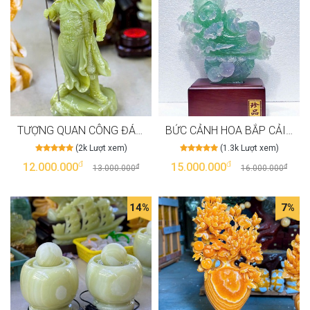
TƯỢNG QUAN CÔNG ĐÁ NGỌC PAKISTAN CAO 30CM T3537
BỨC CẢNH HOA BẮP CẢI ĐÁ FLORIST T3532
(2k Lượt xem)
(1.3k Lượt xem)
đ
đ
12.000.000
15.000.000
đ
đ
13.000.000
16.000.000
14%
7%