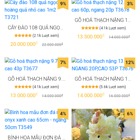
9%
3%
GỖ HOÁ THẠCH NẶNG 12.6KG, CAO 60P, NGANG 20P T3678
CÂY ĐÀO 108 QUẢ NGỌC HOÀNG QUẢ NHỎ CAO 1M2 T3721
(4.1k Lượt xem)
đ
(2.1k Lượt xem)
13.500.000
đ
14.000.000
đ
20.000.000
đ
22.000.000
7%
12%
GỖ HOÁ THẠCH NẶNG 9.7KG , CAO 43P T3677
GỖ HOÁ THẠCH NẶNG 13.4KG NGANG 20P,CAO 53P T3676
(4.1k Lượt xem)
(5.6k Lượt xem)
đ
đ
13.000.000
14.000.000
đ
đ
14.000.000
16.000.000
4%
6%
BÌNH HOA MẪU ĐƠN ĐÁ NGỌC ONYX XANH CAO 65CM - NGANG 50CM T3549