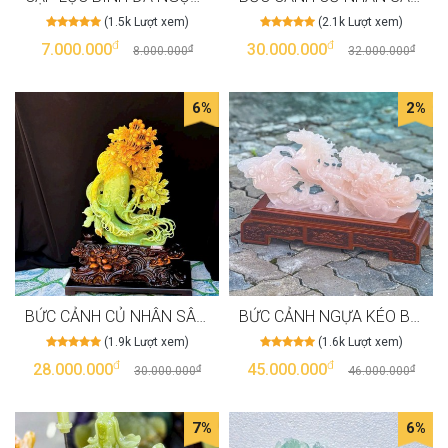
(1.5k Lượt xem)
(2.1k Lượt xem)
đ
đ
7.000.000
30.000.000
đ
đ
8.000.000
32.000.000
6%
2%
BỨC CẢNH CỦ NHÂN SÂM NGỌC SERPENTINE CAO 45CM NGANG 37CM T3541
BỨC CẢNH NGỰA KÉO BẮP CẢI ĐÁ NGỌC ONYX HỒNG CAO 30P NGANG 60P T3540
(1.9k Lượt xem)
(1.6k Lượt xem)
đ
đ
28.000.000
45.000.000
đ
đ
30.000.000
46.000.000
7%
6%