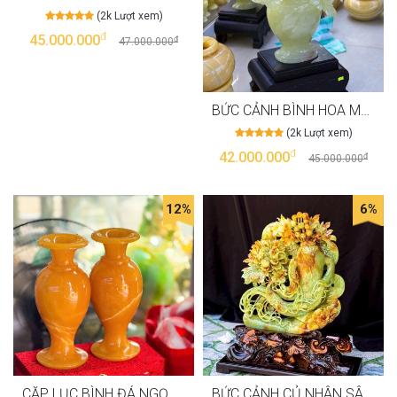
(2k Lượt xem)
đ
45.000.000
đ
47.000.000
BỨC CẢNH BÌNH HOA MẪU ĐƠN ĐÁ NGỌC ONYX LÊN HUYẾT CAO 55CM - NGANG 30CM T3547
(2k Lượt xem)
đ
42.000.000
đ
45.000.000
12%
6%
CẶP LỤC BÌNH ĐÁ NGỌC HOÀNG LONG CAO 30CM T3543
BỨC CẢNH CỦ NHÂN SÂM NGỌC SERPENTINE CAO 56 CM NGANG 37 CM T3542