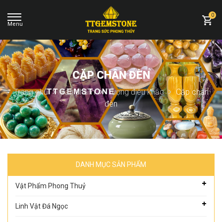
0
CẶP CHÂN ĐÈN
Trang chủ
Sản phẩm
Tượng điêu khắc
Cặp chân
đèn
DANH MỤC SẢN PHẨM
Vật Phẩm Phong Thuỷ
Linh Vật Đá Ngọc