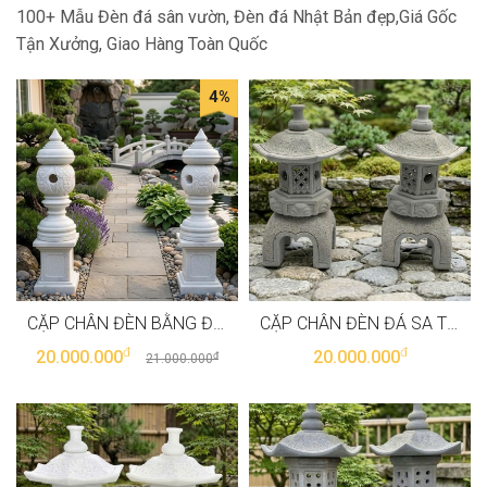
100+ Mẫu Đèn đá sân vườn, Đèn đá Nhật Bản đẹp,Giá Gốc
Tận Xưởng, Giao Hàng Toàn Quốc
4%
CẶP CHÂN ĐÈN BẰNG ĐÁ TRẮNG TỰ NHIÊN NGUYÊN KHỐI, CAO 40CM T4006
CẶP CHÂN ĐÈN ĐÁ SA THẠCH TỰ NHIÊN NGUYÊN KHỐI, CAO 55CM T3899
đ
đ
20.000.000
20.000.000
đ
21.000.000