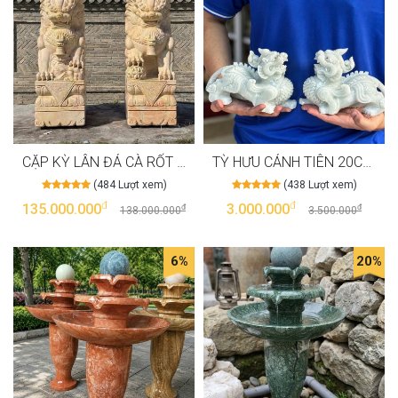
CẶP KỲ LÂN ĐÁ CÀ RỐT MÀU VÀNG CAO 1M9 T3990
TỲ HƯU CÁNH TIÊN 20CM ĐÁ CANXIT T3987
(484 Lượt xem)
(438 Lượt xem)
đ
đ
135.000.000
3.000.000
đ
đ
138.000.000
3.500.000
6%
20%