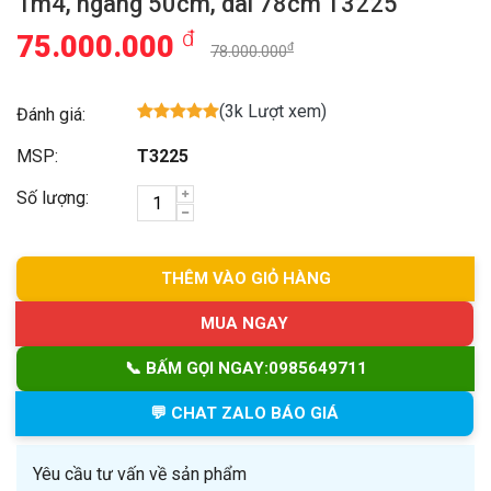
1m4, ngang 50cm, dài 78cm T3225
đ
75.000.000
đ
78.000.000
(3k Lượt xem)
Đánh giá:
MSP:
T3225
Số lượng:
THÊM VÀO GIỎ HÀNG
MUA NGAY
📞 BẤM GỌI NGAY:
0985649711
💬 CHAT ZALO BÁO GIÁ
Yêu cầu tư vấn về sản phẩm