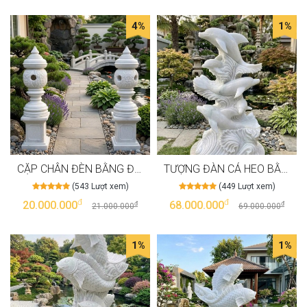
4%
1%
CẶP CHÂN ĐÈN BẰNG ĐÁ TRẮNG TỰ NHIÊN NGUYÊN KHỐI, CAO 40CM T4006
TƯỢNG ĐÀN CÁ HEO BẰNG ĐÁ TRẮNG TỰ NHIÊN NGUYÊN KHỐI, CAO 1M2 NGANG 60CM T4005
(543 Lượt xem)
(449 Lượt xem)
đ
đ
20.000.000
68.000.000
đ
đ
21.000.000
69.000.000
1%
1%