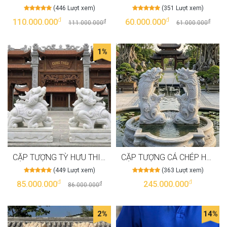
(446 Lượt xem)
(351 Lượt xem)
đ
đ
110.000.000
60.000.000
đ
đ
111.000.000
61.000.000
1%
CẶP TƯỢNG TỲ HƯU THIÊN LỘC BẰNG ĐÁ TRẮNG TỰ NHIÊN NGUYÊN KHỐI, CAO 1M08 T3997
CẶP TƯỢNG CÁ CHÉP HÓA RỒNG BẰNG ĐÁ TRẮNG TỰ NHIÊN NGUYÊN KHỐI, CAO 1M8 T3990
(449 Lượt xem)
(363 Lượt xem)
đ
đ
85.000.000
245.000.000
đ
86.000.000
2%
14%