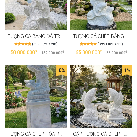
TƯỢNG CÁ BẰNG ĐÁ TRẮNG TỰ NHIÊN NGUYÊN KHỐI, CAO 180CM T4003
TƯỢNG CÁ CHÉP BẰNG ĐÁ TRẮNG TỰ NHIÊN NGUYÊN KHỐI, CAO 1M NGANG 60CM T4001
(390 Lượt xem)
(399 Lượt xem)
đ
đ
150.000.000
65.000.000
đ
đ
152.000.000
66.000.000
0%
1%
TƯỢNG CÁ CHÉP HÓA RỒNG BẰNG ĐÁ TRẮNG TỰ NHIÊN NGUYÊN KHỐI TƯỢNG CAO 1M1, ĐẾ CAO 90CM T4000
CẶP TƯỢNG CÁ CHÉP THƯỞNG NGOẠN BẰNG ĐÁ TRẮNG TỰ NHIÊN NGUYÊN KHỐI, CAO 1M T3998