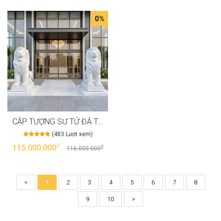
0%
CẶP TƯỢNG SƯ TỬ ĐÁ TRẮNG TỰ NHIÊN NGUYÊN KHỐI, CAO 110CM T3970
(483 Lượt xem)
đ
115.000.000
đ
116.000.000
<
1
2
3
4
5
6
7
8
9
10
>