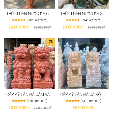
THỦY LUÂN NƯỚC ĐÁ CẨM THẠCH ĐỎ CAO 80CM NGUYÊN KHỐI TỰ NHIÊN T3984
THỦY LUÂN NƯỚC ĐÁ SERPENTINE CAO 80CM NGUYÊN KHỐI TỰ NHIÊN T3983
(582 Lượt xem)
(694 Lượt xem)
đ
đ
28.000.000
28.000.000
đ
đ
30.000.000
35.000.000
7%
CẶP KỲ LÂN ĐÁ CẨM VÂN ĐỎ CAO 80CM T3981
CẶP KỲ LÂN ĐÁ CÀ RỐT NGUYÊN KHỐI TỰ NHIÊN CAO 1M T3980
(478 Lượt xem)
(431 Lượt xem)
đ
đ
25.000.000
35.000.000
đ
27.000.000