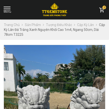
0
Trang Chủ
Sản Phẩm
Tượng Điêu Khắc
Cặp Kỳ Lân
Cặp
Kỳ Lân Đá Trắng Xanh Nguyên Khối Cao 1m4, Ngang 50cm, Dài
78cm T3225