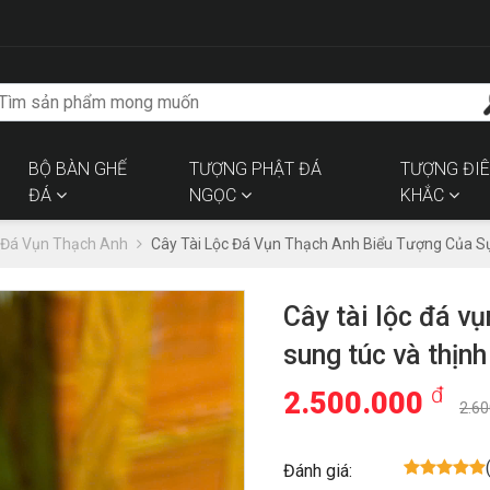
BỘ BÀN GHẾ
TƯỢNG PHẬT ĐÁ
TƯỢNG ĐI
ĐÁ
NGỌC
KHẮC
 Đá Vụn Thạch Anh
Cây Tài Lộc Đá Vụn Thạch Anh Biểu Tượng Của S
Cây tài lộc đá v
sung túc và thịnh
đ
2.500.000
2.60
Đánh giá: