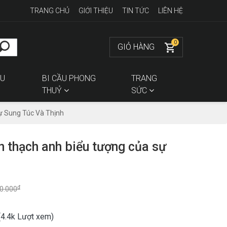
TRANG CHỦ
GIỚI THIỆU
TIN TỨC
LIÊN HỆ
0
GIỎ HÀNG
ÊU
BI CẦU PHONG
TRANG
THUỶ
SỨC
ự Sung Túc Và Thịnh
ụn thạch anh biểu tượng của sự
đ
0.000
(4.4k Lượt xem)