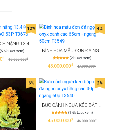
12%
4%
GỖ HOÁ THẠCH NẶNG 13.4KG NGANG 20P,CAO 53P T3676
BÌNH HOA MẪU ĐƠN ĐÁ NGỌC ONYX XANH CAO 65CM - NGANG 50CM T3549
(5.6k Lượt xem)
đ
(2k Lượt xem)
0
đ
16.000.000
đ
45.000.000
đ
47.000.000
6%
2%
BỨC CẢNH NGỰA KÉO BẮP CẢI ĐÁ NGỌC ONYX HỒNG CAO 30P NGANG 60P T3540
(1.6k Lượt xem)
đ
45.000.000
đ
46.000.000