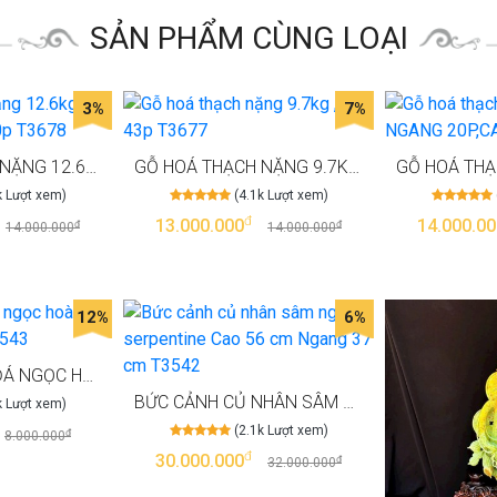
SẢN PHẨM CÙNG LOẠI
3%
7%
GỖ HOÁ THẠCH NẶNG 12.6KG, CAO 60P, NGANG 20P T3678
GỖ HOÁ THẠCH NẶNG 9.7KG , CAO 43P T3677
k Lượt xem)
(4.1k Lượt xem)
đ
13.000.000
14.000.00
đ
đ
14.000.000
14.000.000
12%
6%
CẶP LỤC BÌNH ĐÁ NGỌC HOÀNG LONG CAO 30CM T3543
BỨC CẢNH CỦ NHÂN SÂM NGỌC SERPENTINE CAO 56 CM NGANG 37 CM T3542
k Lượt xem)
(2.1k Lượt xem)
đ
8.000.000
đ
30.000.000
đ
32.000.000