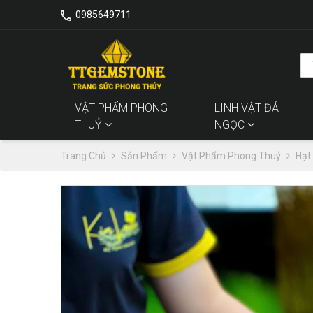
0985649711
VẬT PHẨM PHONG
LINH VẬT ĐÁ
THUỶ
NGỌC
Trang Chủ
Sản Phẩm
Vật Phẩm Phong Thuỷ
Hạt