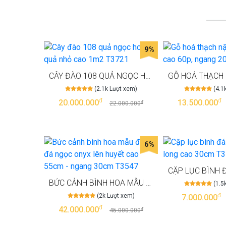
9%
CÂY ĐÀO 108 QUẢ NGỌC HOÀNG QUẢ NHỎ CAO 1M2 T3721
(2.1k Lượt xem)
(4.1
đ
đ
20.000.000
13.500.000
đ
22.000.000
6%
BỨC CẢNH BÌNH HOA MẪU ĐƠN ĐÁ NGỌC ONYX LÊN HUYẾT CAO 55CM - NGANG 30CM T3547
(1.5
đ
(2k Lượt xem)
7.000.000
đ
42.000.000
đ
45.000.000