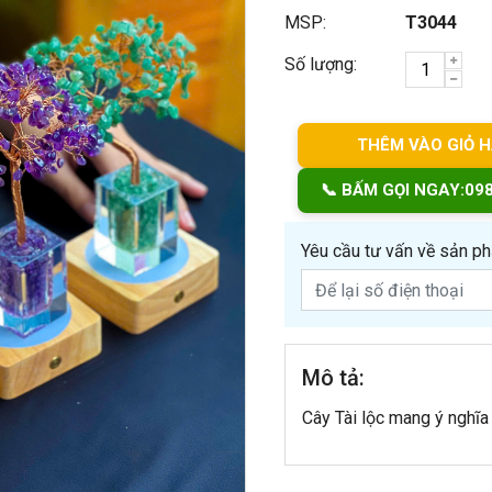
MSP:
T3044
Số lượng:
THÊM VÀO GIỎ 
📞 BẤM GỌI NGAY:
09
Yêu cầu tư vấn về sản p
Mô tả:
Cây Tài lộc mang ý nghĩa