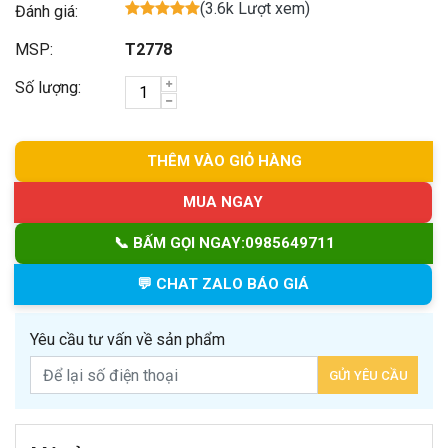
(3.6k Lượt xem)
Đánh giá:
MSP:
T2778
Số lượng:
THÊM VÀO GIỎ HÀNG
MUA NGAY
📞 BẤM GỌI NGAY:
0985649711
💬 CHAT ZALO BÁO GIÁ
Yêu cầu tư vấn về sản phẩm