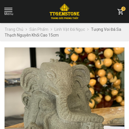
0
Trang Chủ
Sản Phẩm
Linh Vật Đá Ngọc
Tượng Voi Đá Sa
Thạch Nguyên Khối Cao 15cm